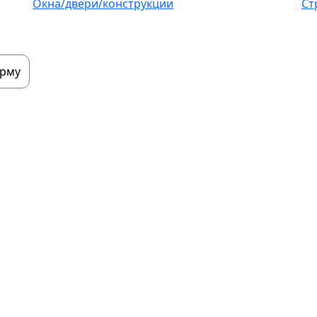
Окна/двери/конструкции
Ст
орму