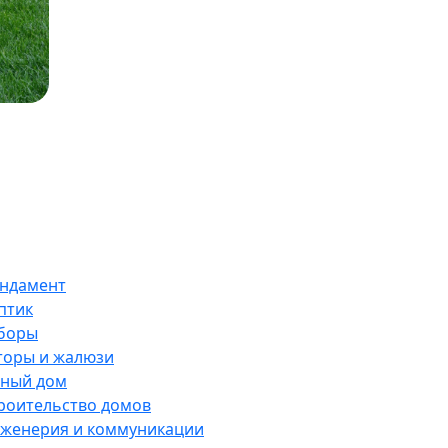
ндамент
птик
боры
оры и жалюзи
ный дом
роительство домов
женерия и коммуникации