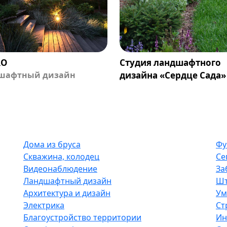
RO
Студия ландшафтного
шафтный дизайн
дизайна «Сердце Сада»
Дома из бруса
Фу
Скважина, колодец
Се
Видеонаблюдение
За
Ландшафтный дизайн
Шт
Архитектура и дизайн
Ум
Электрика
Ст
Благоустройство территории
Ин