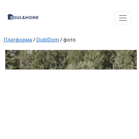
Платформа
/
DublDom
/ фото