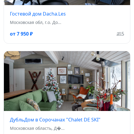
Гостевой дом Dacha.Les
Московская обл, г.о. До...
от 7 950 ₽
5
ДубльДом в Сорочанах "Chalet DE SKI"
Московская область, Д�...